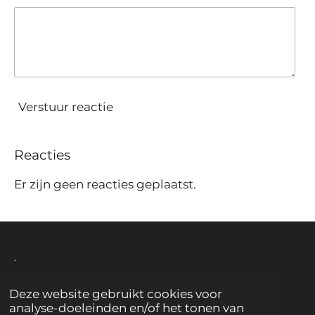
Verstuur reactie
Reacties
Er zijn geen reacties geplaatst.
.
Deze website gebruikt cookies voor
© 2019 - 2026 Paint it Black Interiors
analyse-doeleinden en/of het tonen van