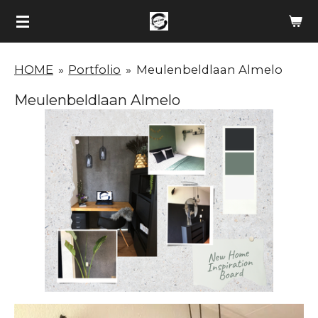
Ga
direct
naar
HOME
»
Portfolio
»
Meulenbeldlaan Almelo
de
hoofdinhoud
Meulenbeldlaan Almelo