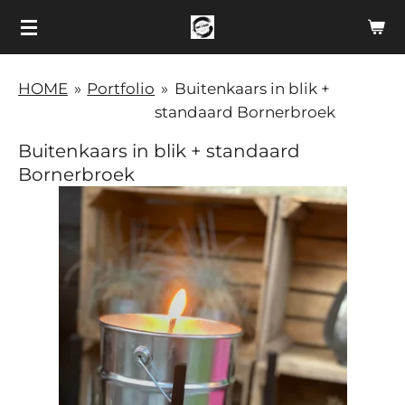
Ga
direct
naar
HOME
»
Portfolio
»
Buitenkaars in blik +
de
standaard Bornerbroek
hoofdinhoud
Buitenkaars in blik + standaard
Bornerbroek