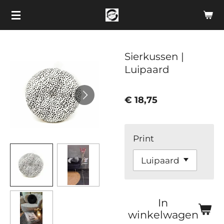
Ga
direct
naar
de
Sierkussen |
hoofdinhoud
Luipaard
€ 18,75
Print
In
winkelwagen