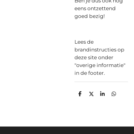
Ben je dus ook nog
eens ontzettend
goed bezig!
Lees de
brandinstructies op
deze site onder
"overige informatie"
in de footer.
D
D
S
D
e
e
h
e
l
e
a
l
e
l
r
e
n
e
n