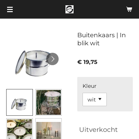
Ga
direct
naar
de
Buitenkaars | In
hoofdinhoud
blik wit
€ 19,75
Kleur
Uitverkocht