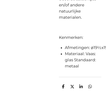
en/of andere
natuurlijke
materialen.
Kenmerken:
Afmetingen: ø19½x
Materiaal: Vaas:
glas Standaard:
metaal
D
D
S
D
e
e
h
e
l
e
a
l
e
l
r
e
n
e
n