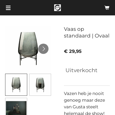
Ga
direct
naar
de
Vaas op
hoofdinhoud
standaard | Ovaal
€ 29,95
Uitverkocht
Vazen heb je nooit
genoeg maar deze
van Gusta steelt
helemaal de show!