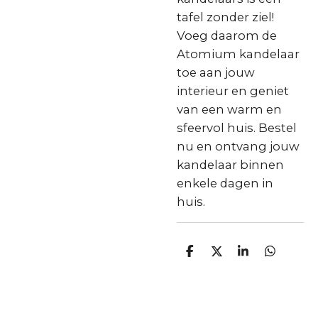
tafel zonder ziel!
Voeg daarom de
Atomium kandelaar
toe aan jouw
interieur en geniet
van een warm en
sfeervol huis. Bestel
nu en ontvang jouw
kandelaar binnen
enkele dagen in
huis.
D
D
S
D
e
e
h
e
l
e
a
l
e
l
r
e
n
e
n